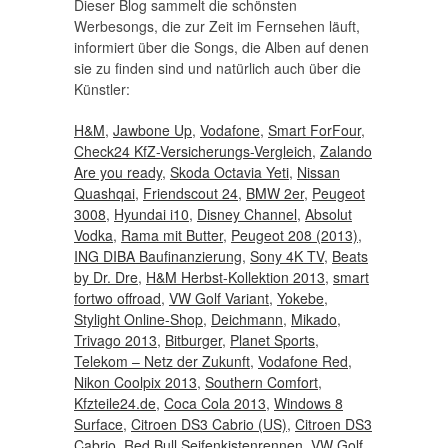
Dieser Blog sammelt die schönsten
Werbesongs, die zur Zeit im Fernsehen läuft,
informiert über die Songs, die Alben auf denen
sie zu finden sind und natürlich auch über die
Künstler:
H&M
,
Jawbone Up
,
Vodafone
,
Smart ForFour
,
Check24 KfZ-Versicherungs-Vergleich
,
Zalando
Are you ready
,
Skoda Octavia Yeti
,
Nissan
Quashqai
,
Friendscout 24
,
BMW 2er
,
Peugeot
3008
,
Hyundai i10
,
Disney Channel
,
Absolut
Vodka
,
Rama mit Butter
,
Peugeot 208 (2013)
,
ING DIBA Baufinanzierung
,
Sony 4K TV
,
Beats
by Dr. Dre
,
H&M Herbst-Kollektion 2013
,
smart
fortwo offroad
,
VW Golf Variant
,
Yokebe
,
Stylight Online-Shop
,
Deichmann
,
Mikado
,
Trivago 2013
,
Bitburger
,
Planet Sports
,
Telekom – Netz der Zukunft
,
Vodafone Red
,
Nikon Coolpix 2013
,
Southern Comfort
,
Kfzteile24.de
,
Coca Cola 2013
,
Windows 8
Surface
,
Citroen DS3 Cabrio (US)
,
Citroen DS3
Cabrio
,
Red Bull Seifenkistenrennen
,
VW Golf