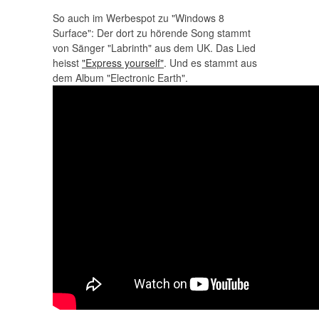
So auch im Werbespot zu "Windows 8
Surface": Der dort zu hörende Song stammt
von Sänger "Labrinth" aus dem UK. Das Lied
heisst
"Express yourself"
. Und es stammt aus
dem Album "Electronic Earth".