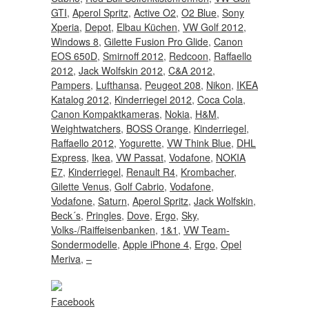
GTI
,
Aperol Spritz
,
Active O2
,
O2 Blue
,
Sony
Xperia
,
Depot
,
Elbau Küchen
,
VW Golf 2012
,
Windows 8
,
Gilette Fusion Pro Glide
,
Canon
EOS 650D
,
Smirnoff 2012
,
Redcoon
,
Raffaello
2012
,
Jack Wolfskin 2012
,
C&A 2012
,
Pampers
,
Lufthansa
,
Peugeot 208
,
Nikon
,
IKEA
Katalog 2012
,
Kinderriegel 2012
,
Coca Cola
,
Canon Kompaktkameras
,
Nokia
,
H&M
,
Weightwatchers
,
BOSS Orange
,
Kinderriegel
,
Raffaello 2012
,
Yogurette
,
VW Think Blue
,
DHL
Express
,
Ikea
,
VW Passat
,
Vodafone
,
NOKIA
E7
,
Kinderriegel
,
Renault R4
,
Krombacher
,
Gilette Venus
,
Golf Cabrio
,
Vodafone
,
Vodafone
,
Saturn
,
Aperol Spritz
,
Jack Wolfskin
,
Beck´s
,
Pringles
,
Dove
,
Ergo
,
Sky
,
Volks-/Raiffeisenbanken
,
1&1
,
VW Team-
Sondermodelle
,
Apple iPhone 4
,
Ergo
,
Opel
Meriva
,
–
Facebook