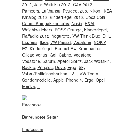
2012
,
Jack Wolfskin 2012
,
C&A 2012
,
Pampers
,
Lufthansa
,
Peugeot 208
,
Nikon
,
IKEA
Katalog 2012
,
Kinderriegel 2012
,
Coca Cola
,
Canon Kompaktkameras
,
Nokia
,
H&M
,
Weightwatchers
,
BOSS Orange
,
Kinderriegel
,
Raffaello 2012
,
Yogurette
,
VW Think Blue
,
DHL
Express
,
Ikea
,
VW Passat
,
Vodafone
,
NOKIA
E7
,
Kinderriegel
,
Renault R4
,
Krombacher
,
Gilette Venus
,
Golf Cabrio
,
Vodafone
,
Vodafone
,
Saturn
,
Aperol Spritz
,
Jack Wolfskin
,
Beck´s
,
Pringles
,
Dove
,
Ergo
,
Sky
,
Volks-/Raiffeisenbanken
,
1&1
,
VW Team-
Sondermodelle
,
Apple iPhone 4
,
Ergo
,
Opel
Meriva
,
–
Facebook
Befreundete Seiten
Impressum