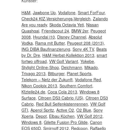
Künstler:
H&M
,
Jawbone Up
,
Vodafone
,
Smart ForFour
,
Check24 KfZ-Versicherungs-Vergleich
,
Zalando
Are you ready
,
Skoda Octavia Yeti
,
Nissan
Quashqai
,
Friendscout 24
,
BMW 2er
,
Peugeot
3008
,
Hyundai i10
,
Disney Channel
,
Absolut
Vodka
,
Rama mit Butter
,
Peugeot 208 (2013)
,
ING DIBA Baufinanzierung
,
Sony 4K TV
,
Beats
by Dr. Dre
,
H&M Herbst-Kollektion 2013
,
smart
fortwo offroad
,
VW Golf Variant
,
Yokebe
,
Stylight Online-Shop
,
Deichmann
,
Mikado
,
Trivago 2013
,
Bitburger
,
Planet Sports
,
Telekom – Netz der Zukunft
,
Vodafone Red
,
Nikon Coolpix 2013
,
Southern Comfort
,
Kfzteile24.de
,
Coca Cola 2013
,
Windows 8
Surface
,
Citroen DS3 Cabrio (US)
,
Citroen DS3
Cabrio
,
Red Bull Seifenkistenrennen
,
VW Golf
GTI
,
Aperol Spritz
,
Active O2
,
O2 Blue
,
Sony
Xperia
,
Depot
,
Elbau Küchen
,
VW Golf 2012
,
Windows 8
,
Gilette Fusion Pro Glide
,
Canon
EOS 650D
,
Smirnoff 2012
,
Redcoon
,
Raffaello