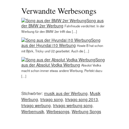
Verwandte Werbesongs
Song aus
der BMW 2er Werbung
Fahrfreude verdichtet: In der
Werbung für den BMW 2er trifft das […]
Song
aus der Hyundai i10 Werbung
Howie B hat schon
mit Björk, Tricky und U2 gearbeitet. Auch die […]
Song
aus der Absolut Vodka Werbung
Absolut Vodka
macht schon immer etwas andere Werbung. Perfekt dazu
[…]
Stichwörter:
musik aus der Werbung
,
Musik
Werbung
,
trivago song
,
trivago song 2013
,
trivago werbung
,
trivago werbung song
,
Werbemusik
,
Werbesongs
,
Werbung Songs