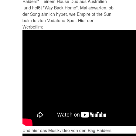
Raiders" – einem House Duo aus Australien –
und heißt "Way Back Home". Mal abwarten, ob
der Song ähnlich hypet, wie Empire of the Sun
beim letzten Vodafone-Spot. Hier der
Werbefilm:
Und hier das Musikvideo von den Bag Raiders: