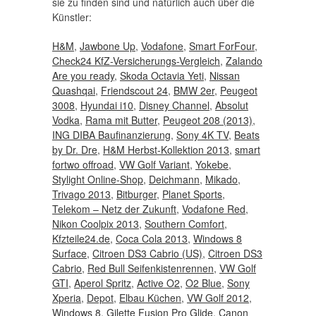
sie zu finden sind und natürlich auch über die
Künstler:
H&M
,
Jawbone Up
,
Vodafone
,
Smart ForFour
,
Check24 KfZ-Versicherungs-Vergleich
,
Zalando
Are you ready
,
Skoda Octavia Yeti
,
Nissan
Quashqai
,
Friendscout 24
,
BMW 2er
,
Peugeot
3008
,
Hyundai i10
,
Disney Channel
,
Absolut
Vodka
,
Rama mit Butter
,
Peugeot 208 (2013)
,
ING DIBA Baufinanzierung
,
Sony 4K TV
,
Beats
by Dr. Dre
,
H&M Herbst-Kollektion 2013
,
smart
fortwo offroad
,
VW Golf Variant
,
Yokebe
,
Stylight Online-Shop
,
Deichmann
,
Mikado
,
Trivago 2013
,
Bitburger
,
Planet Sports
,
Telekom – Netz der Zukunft
,
Vodafone Red
,
Nikon Coolpix 2013
,
Southern Comfort
,
Kfzteile24.de
,
Coca Cola 2013
,
Windows 8
Surface
,
Citroen DS3 Cabrio (US)
,
Citroen DS3
Cabrio
,
Red Bull Seifenkistenrennen
,
VW Golf
GTI
,
Aperol Spritz
,
Active O2
,
O2 Blue
,
Sony
Xperia
,
Depot
,
Elbau Küchen
,
VW Golf 2012
,
Windows 8
,
Gilette Fusion Pro Glide
,
Canon