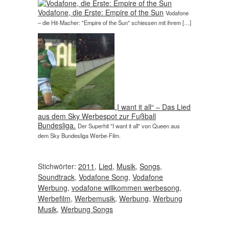
Vodafone, die Erste: Empire of the Sun
Vodafone
– die Hit-Macher: "Empire of the Sun" schiessen mit ihrem […]
„I want it all“ – Das Lied
aus dem Sky Werbespot zur Fußball
Bundesliga.
Der Superhit "I want it all" von Queen aus
dem Sky Bundesliga Werbe-Film.
Stichwörter:
2011
,
Lied
,
Musik
,
Songs
,
Soundtrack
,
Vodafone Song
,
Vodafone
Werbung
,
vodafone willkommen werbesong
,
Werbefilm
,
Werbemusik
,
Werbung
,
Werbung
Musik
,
Werbung Songs