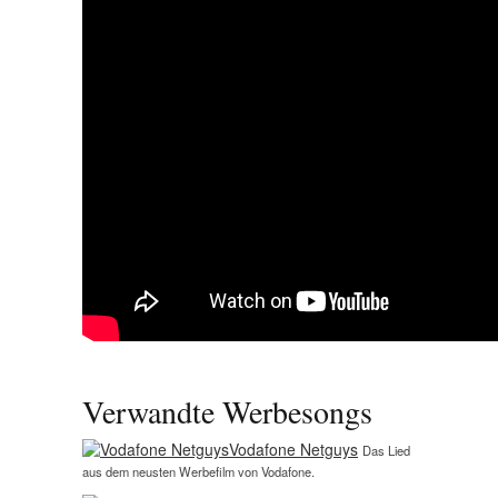
Verwandte Werbesongs
Vodafone Netguys
Das Lied
aus dem neusten Werbefilm von Vodafone.