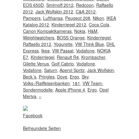
EOS 650D
,
Smirnoff 2012
,
Redcoon
,
Raffaello
2012
,
Jack Wolfskin 2012
,
C&A 2012
,
Pampers
,
Lufthansa
,
Peugeot 208
,
Nikon
,
IKEA
Katalog 2012
,
Kinderriegel 2012
,
Coca Cola
,
Canon Kompaktkameras
,
Nokia
,
H&M
,
Weightwatchers
,
BOSS Orange
,
Kinderriegel
,
Raffaello 2012
,
Yogurette
,
VW Think Blue
,
DHL
Express
,
Ikea
,
VW Passat
,
Vodafone
,
NOKIA
E7
,
Kinderriegel
,
Renault R4
,
Krombacher
,
Gilette Venus
,
Golf Cabrio
,
Vodafone
,
Vodafone
,
Saturn
,
Aperol Spritz
,
Jack Wolfskin
,
Beck´s
,
Pringles
,
Dove
,
Ergo
,
Sky
,
Volks-/Raiffeisenbanken
,
1&1
,
VW Team-
Sondermodelle
,
Apple iPhone 4
,
Ergo
,
Opel
Meriva
,
–
Facebook
Befreundete Seiten