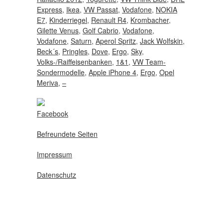
Express
,
Ikea
,
VW Passat
,
Vodafone
,
NOKIA
E7
,
Kinderriegel
,
Renault R4
,
Krombacher
,
Gilette Venus
,
Golf Cabrio
,
Vodafone
,
Vodafone
,
Saturn
,
Aperol Spritz
,
Jack Wolfskin
,
Beck´s
,
Pringles
,
Dove
,
Ergo
,
Sky
,
Volks-/Raiffeisenbanken
,
1&1
,
VW Team-
Sondermodelle
,
Apple iPhone 4
,
Ergo
,
Opel
Meriva
,
–
Facebook
Befreundete Seiten
Impressum
Datenschutz