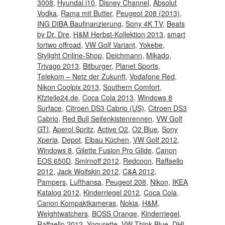
3008
,
Hyundai i10
,
Disney Channel
,
Absolut
Vodka
,
Rama mit Butter
,
Peugeot 208 (2013)
,
ING DIBA Baufinanzierung
,
Sony 4K TV
,
Beats
by Dr. Dre
,
H&M Herbst-Kollektion 2013
,
smart
fortwo offroad
,
VW Golf Variant
,
Yokebe
,
Stylight Online-Shop
,
Deichmann
,
Mikado
,
Trivago 2013
,
Bitburger
,
Planet Sports
,
Telekom – Netz der Zukunft
,
Vodafone Red
,
Nikon Coolpix 2013
,
Southern Comfort
,
Kfzteile24.de
,
Coca Cola 2013
,
Windows 8
Surface
,
Citroen DS3 Cabrio (US)
,
Citroen DS3
Cabrio
,
Red Bull Seifenkistenrennen
,
VW Golf
GTI
,
Aperol Spritz
,
Active O2
,
O2 Blue
,
Sony
Xperia
,
Depot
,
Elbau Küchen
,
VW Golf 2012
,
Windows 8
,
Gilette Fusion Pro Glide
,
Canon
EOS 650D
,
Smirnoff 2012
,
Redcoon
,
Raffaello
2012
,
Jack Wolfskin 2012
,
C&A 2012
,
Pampers
,
Lufthansa
,
Peugeot 208
,
Nikon
,
IKEA
Katalog 2012
,
Kinderriegel 2012
,
Coca Cola
,
Canon Kompaktkameras
,
Nokia
,
H&M
,
Weightwatchers
,
BOSS Orange
,
Kinderriegel
,
Raffaello 2012
,
Yogurette
,
VW Think Blue
,
DHL