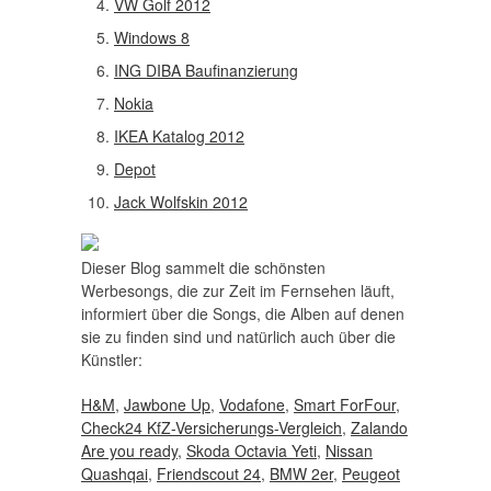
VW Golf 2012
Windows 8
ING DIBA Baufinanzierung
Nokia
IKEA Katalog 2012
Depot
Jack Wolfskin 2012
Dieser Blog sammelt die schönsten
Werbesongs, die zur Zeit im Fernsehen läuft,
informiert über die Songs, die Alben auf denen
sie zu finden sind und natürlich auch über die
Künstler:
H&M
,
Jawbone Up
,
Vodafone
,
Smart ForFour
,
Check24 KfZ-Versicherungs-Vergleich
,
Zalando
Are you ready
,
Skoda Octavia Yeti
,
Nissan
Quashqai
,
Friendscout 24
,
BMW 2er
,
Peugeot