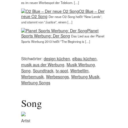
es im neuen Werbespot der Telekom. […]
O2 Blue – Der
neue O2 Song
Der neue O2-Song heißt "New Lands",
und stammt von "Justice", einem […]
Planet
Sports Werbung: Der Song
Das Lied aus der Planet
Sports Werbung 2013 heißt "The Beginning is […]
Stichwörter:
design küchen
,
elbau küchen
,
musik aus der Werbung
,
Musik Werbung
,
Song
,
Soundtrack
,
tv-spot
,
Werbefilm
,
Werbemusik
,
Werbesongs
,
Werbung Musik
,
Werbung Songs
Song
Artist