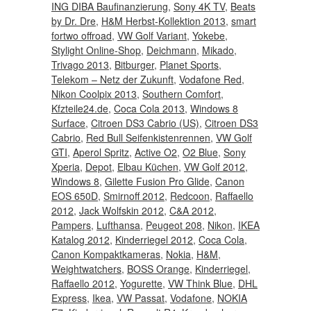
ING DIBA Baufinanzierung
,
Sony 4K TV
,
Beats
by Dr. Dre
,
H&M Herbst-Kollektion 2013
,
smart
fortwo offroad
,
VW Golf Variant
,
Yokebe
,
Stylight Online-Shop
,
Deichmann
,
Mikado
,
Trivago 2013
,
Bitburger
,
Planet Sports
,
Telekom – Netz der Zukunft
,
Vodafone Red
,
Nikon Coolpix 2013
,
Southern Comfort
,
Kfzteile24.de
,
Coca Cola 2013
,
Windows 8
Surface
,
Citroen DS3 Cabrio (US)
,
Citroen DS3
Cabrio
,
Red Bull Seifenkistenrennen
,
VW Golf
GTI
,
Aperol Spritz
,
Active O2
,
O2 Blue
,
Sony
Xperia
,
Depot
,
Elbau Küchen
,
VW Golf 2012
,
Windows 8
,
Gilette Fusion Pro Glide
,
Canon
EOS 650D
,
Smirnoff 2012
,
Redcoon
,
Raffaello
2012
,
Jack Wolfskin 2012
,
C&A 2012
,
Pampers
,
Lufthansa
,
Peugeot 208
,
Nikon
,
IKEA
Katalog 2012
,
Kinderriegel 2012
,
Coca Cola
,
Canon Kompaktkameras
,
Nokia
,
H&M
,
Weightwatchers
,
BOSS Orange
,
Kinderriegel
,
Raffaello 2012
,
Yogurette
,
VW Think Blue
,
DHL
Express
,
Ikea
,
VW Passat
,
Vodafone
,
NOKIA