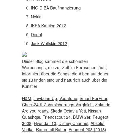
ING DIBA Baufinanzierung
Nokia
IKEA Katalog 2012
Depot
Jack Wolfskin 2012
Dieser Blog sammelt die schönsten
Werbesongs, die zur Zeit im Fernsehen läuft,
informiert über die Songs, die Alben auf denen
sie zu finden sind und natürlich auch über die
Künstler:
H&M
,
Jawbone Up
,
Vodafone
,
Smart ForFour
,
Check24 KfZ-Versicherungs-Vergleich
,
Zalando
Are you ready
,
Skoda Octavia Yeti
,
Nissan
Quashqai
,
Friendscout 24
,
BMW 2er
,
Peugeot
3008
,
Hyundai i10
,
Disney Channel
,
Absolut
Vodka
,
Rama mit Butter
,
Peugeot 208 (2013)
,