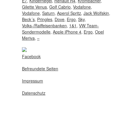
E7
,
Kinderriegel
,
Renault R4
,
Krombacher
,
Gilette Venus
,
Golf Cabrio
,
Vodafone
,
Vodafone
,
Saturn
,
Aperol Spritz
,
Jack Wolfskin
,
Beck´s
,
Pringles
,
Dove
,
Ergo
,
Sky
,
Volks-/Raiffeisenbanken
,
1&1
,
VW Team-
Sondermodelle
,
Apple iPhone 4
,
Ergo
,
Opel
Meriva
,
–
Facebook
Befreundete Seiten
Impressum
Datenschutz