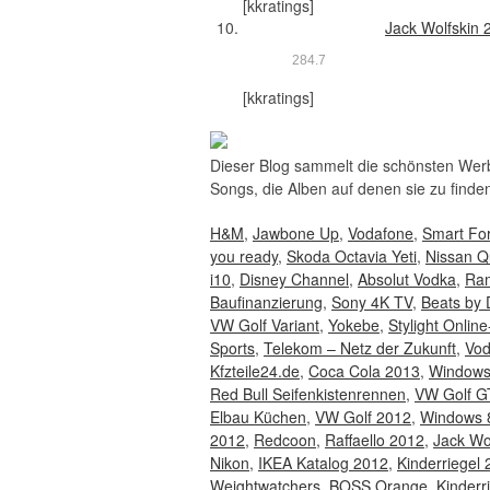
[kkratings]
Jack Wolfskin 
28
4.7
[kkratings]
Dieser Blog sammelt die schönsten Werbe
Songs, die Alben auf denen sie zu finden
H&M
,
Jawbone Up
,
Vodafone
,
Smart Fo
you ready
,
Skoda Octavia Yeti
,
Nissan Q
i10
,
Disney Channel
,
Absolut Vodka
,
Ram
Baufinanzierung
,
Sony 4K TV
,
Beats by 
VW Golf Variant
,
Yokebe
,
Stylight Onlin
Sports
,
Telekom – Netz der Zukunft
,
Vod
Kfzteile24.de
,
Coca Cola 2013
,
Windows
Red Bull Seifenkistenrennen
,
VW Golf G
Elbau Küchen
,
VW Golf 2012
,
Windows 
2012
,
Redcoon
,
Raffaello 2012
,
Jack Wo
Nikon
,
IKEA Katalog 2012
,
Kinderriegel
Weightwatchers
,
BOSS Orange
,
Kinderr