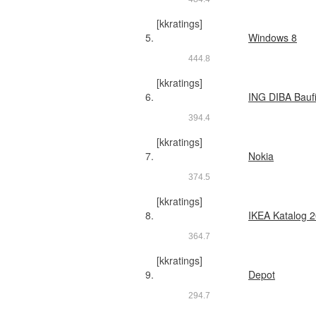
[kkratings]
Windows 8
44
4.8
[kkratings]
ING DIBA Bauf
39
4.4
[kkratings]
Nokia
37
4.5
[kkratings]
IKEA Katalog 
36
4.7
[kkratings]
Depot
29
4.7