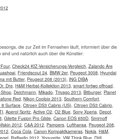
2012
songs, die zur Zeit im Fernsehen läuft, informiert über die
 sind und natürlich auch über die Künstler:
rFour
,
Check24 KfZ-Versicherungs-Vergleich
,
Zalando Are
uashqai
,
Friendscout 24
,
BMW 2er
,
Peugeot 3008
,
Hyundai
a mit Butter
,
Peugeot 208 (2013)
,
ING DIBA
Dr. Dre
,
H&M Herbst-Kollektion 2013
,
smart fortwo offroad
,
e-Shop
,
Deichmann
,
Mikado
,
Trivago 2013
,
Bitburger
,
Planet
afone Red
,
Nikon Coolpix 2013
,
Southern Comfort
,
 8 Surface
,
Citroen DS3 Cabrio (US)
,
Citroen DS3 Cabrio
,
TI
,
Aperol Spritz
,
Active O2
,
O2 Blue
,
Sony Xperia
,
Depot
,
8
,
Gilette Fusion Pro Glide
,
Canon EOS 650D
,
Smirnoff
lfskin 2012
,
C&A 2012
,
Pampers
,
Lufthansa
,
Peugeot 208
,
 2012
,
Coca Cola
,
Canon Kompaktkameras
,
Nokia
,
H&M
,
iegel
,
Raffaello 2012
,
Yogurette
,
VW Think Blue
,
DHL