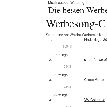
Musik aus der Werbung
Die besten Werb
Werbesong-Ch
Stimmt hier ab: Welche Werbemusik au
Kinderriegel 2
315
4.8
[kkratings]
smart fortwo of
95
4.4
[kkratings]
Gilette Venus
52
4.8
[kkratings]
VW Golf 2012
48
4.4