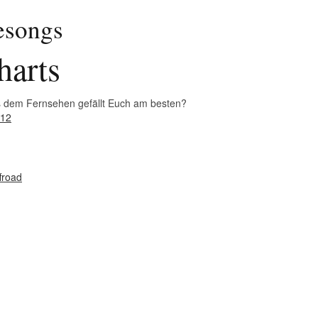
esongs
arts
s dem Fernsehen gefällt Euch am besten?
012
froad