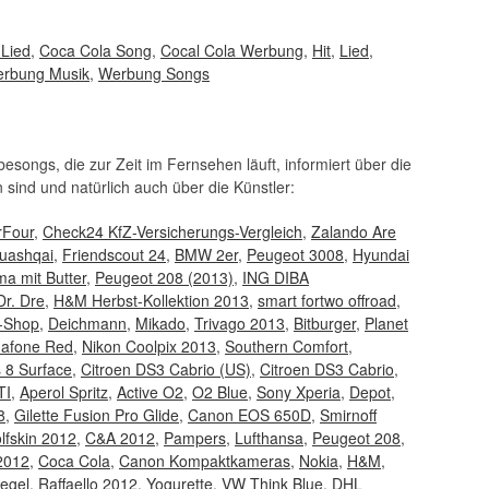
 Lied
,
Coca Cola Song
,
Cocal Cola Werbung
,
Hit
,
Lied
,
rbung Musik
,
Werbung Songs
songs, die zur Zeit im Fernsehen läuft, informiert über die
 sind und natürlich auch über die Künstler:
rFour
,
Check24 KfZ-Versicherungs-Vergleich
,
Zalando Are
uashqai
,
Friendscout 24
,
BMW 2er
,
Peugeot 3008
,
Hyundai
a mit Butter
,
Peugeot 208 (2013)
,
ING DIBA
Dr. Dre
,
H&M Herbst-Kollektion 2013
,
smart fortwo offroad
,
e-Shop
,
Deichmann
,
Mikado
,
Trivago 2013
,
Bitburger
,
Planet
afone Red
,
Nikon Coolpix 2013
,
Southern Comfort
,
 8 Surface
,
Citroen DS3 Cabrio (US)
,
Citroen DS3 Cabrio
,
TI
,
Aperol Spritz
,
Active O2
,
O2 Blue
,
Sony Xperia
,
Depot
,
8
,
Gilette Fusion Pro Glide
,
Canon EOS 650D
,
Smirnoff
lfskin 2012
,
C&A 2012
,
Pampers
,
Lufthansa
,
Peugeot 208
,
 2012
,
Coca Cola
,
Canon Kompaktkameras
,
Nokia
,
H&M
,
iegel
,
Raffaello 2012
,
Yogurette
,
VW Think Blue
,
DHL