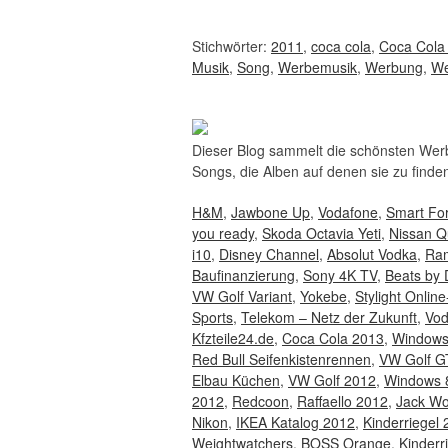
Stichwörter:
2011
,
coca cola
,
Coca Cola
Musik
,
Song
,
Werbemusik
,
Werbung
,
We
Dieser Blog sammelt die schönsten Werbe
Songs, die Alben auf denen sie zu finden
H&M
,
Jawbone Up
,
Vodafone
,
Smart Fo
you ready
,
Skoda Octavia Yeti
,
Nissan Q
i10
,
Disney Channel
,
Absolut Vodka
,
Ram
Baufinanzierung
,
Sony 4K TV
,
Beats by 
VW Golf Variant
,
Yokebe
,
Stylight Onlin
Sports
,
Telekom – Netz der Zukunft
,
Vod
Kfzteile24.de
,
Coca Cola 2013
,
Windows
Red Bull Seifenkistenrennen
,
VW Golf G
Elbau Küchen
,
VW Golf 2012
,
Windows 
2012
,
Redcoon
,
Raffaello 2012
,
Jack Wo
Nikon
,
IKEA Katalog 2012
,
Kinderriegel
Weightwatchers
,
BOSS Orange
,
Kinderr